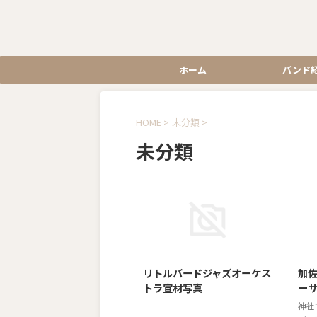
ホーム
バンド
HOME
>
未分類
>
未分類
2020/1/6
リトルバードジャズオーケス
加
トラ宣材写真
ー
神社