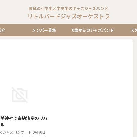
岐阜の小学生と中学生のキッズジャズバンド
リトルバードジャズオーケストラ
紹介
メンバー募集
0歳からのジャズバンド
ス
2018/9/7
佐美神社で奉納演奏のリハ
サル
でジャズコンサート 9月30日