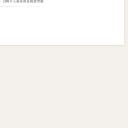
）18時から岐阜県各務原市蘇
加佐美神社でジャズコンサー
開催することになりました。
はそのリハーサル。国の登録
文化財にも登録されているご
で演奏させてもらいました。
は、掃除から！バンドメンバ
プラスαで雑巾がけです。 野
のすごく響く ご拝殿は屋根
で、ほぼ野外。野外での演奏
音が散ってしまってやりづら
が多いですが、この場所はほ
外にもかかわらず、音が程よ
いて、とても演奏しやすかっ
す。昔の人の知恵でしょう
..