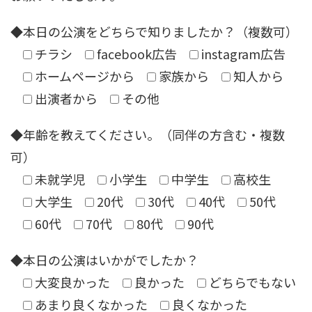
◆本日の公演をどちらで知りましたか？（複数可）
チラシ
facebook広告
instagram広告
ホームページから
家族から
知人から
出演者から
その他
◆年齢を教えてください。（同伴の方含む・複数
可）
未就学児
小学生
中学生
高校生
大学生
20代
30代
40代
50代
60代
70代
80代
90代
◆本日の公演はいかがでしたか？
大変良かった
良かった
どちらでもない
あまり良くなかった
良くなかった