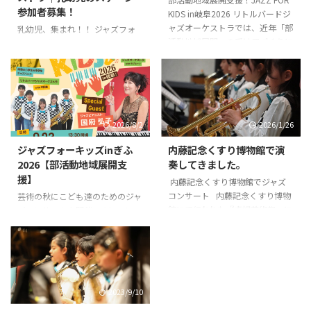
参加者募集！
KIDS in岐阜2026 リトルバードジ
ャズオーケストラでは、近年「部
乳幼児、集まれ！！ ジャズフォ
活動地域展開」の受け皿づくりに
ーキッズinぎふ2026のステージ
力を入れています。 部活動地域
に参加してくれる乳幼児を募集し
展開は、学校の先生の働き方改革
ます。 楽器経験はもちろん不
の一環として全国で進められてい
問！当日は、足で踏んで音が鳴る
る取り組みです。 先生方は授業
楽器や様々なおもちゃの楽器をご
や学級運営だけでも多忙です。そ
用意します。 0歳からも保護者同
のうえ放課後や休日の部活動まで
2026/8/2
2026/1/26
伴でご参加いただけます。参加費
担当すると、十分な休息時間を確
は無料です。お席の観覧の場合
ジャズフォーキッズinぎふ
内藤記念くすり博物館で演
保することが難しくなります。
は、通常チケットをご購入くださ
2026【部活動地域展開支
奏してきました。
もちろん、部活動を教えたくて教
い。 前代未聞の乳幼児とプロの
援】
員になった先生もいます。しかし
ジャズミュージシャンのセッショ
内藤記念くすり博物館でジャズ
全員がそうではありません。 こ
ンにぜひ参加してみませんか？
コンサート 内藤記念くすり博物
芸術の秋にこども達のためのジャ
うした背景から部活動の活動時間
参加申し込み
館にて行われた『貞奴芸術祭』に
ズコンサートを開催 チケットの
は年々少な ...
て、リトルバードジャズオーケス
予約はこちら TEKET（チケット
トラがゲスト出演しました。 内
販売サイトに移ります） ジャズ
藤記念くすり博物館は、岐阜県各
フォーキッズ in ぎふ2026〜部活
務原市の川島町にあります。 川
動地域展開支援〜 【日時】2026
島町といえば、アクア・トトやオ
年9月23日（水・祝）14時開演
2023/9/10
アシスパークが有名ですが、この
13時30分開場/16時終演予定
博物館も隠れ観光スポットです。
【場所】プリニーの市民会館（岐