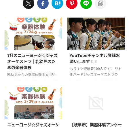
2026/7/21
2026/6/9
7月のニューヨージ☆ジャズ
YouTubeチャンネル登録お
オーケストラ｜乳幼児のた
願いします！！
めの楽器体験
もうすぐ登録者100人です！ リト
ルバードジャズオーケストラの
乳幼児からの楽器体験 乳幼児か
YouTubeチャンネルを立ち上げ、
らの楽器体験、7月は以下の日程
もうすぐ3年。 のんびりと更新し
です。 2026年7月24日（金）
てきましたが、秋のコンサートに
16:00〜18:00 1部 16:00〜18:00
向けて本格的に始動することにな
乳幼児対象（未就学児） ※参加
りました。 チャンネルを始めた
費は500円です。 ※体験は1回30
のは2023年の8月28日。2026年6
分程度です。 お申し込み ＊メー
2026/5/26
2026/3/20
月9日現在96名。 100名まであと
ルがうまく届かないケースもあり
少しです！！ 今までは演奏動画
ますので、２、３日経っても返信
ニューヨージ☆ジャズオーケ
【岐阜市】楽器体験アンケー
を中心にアップしてきましたが、
がない場合はお電話にて直接ご連